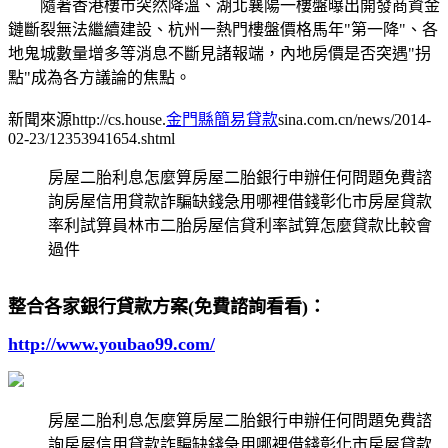
隨著香港樓市突然降溫、湖北襄陽一樓盤曝出開發商資金
鏈斷裂無法繼續建設、杭州一熱門樓盤價格馬年"第一降"、各
地鬼城數量增多等消息不斷見諸報端，內地房價是否突遇"拐
點"成為各方議論的焦點。
新聞來源http://cs.house.
金門縣簡易貸款
sina.com.cn/news/2014-
02-23/12353941654.shtml
房屋二胎利息怎麼算房屋二胎銀行申辦任何問題免費諮
詢房屋信用貸款詐騙缺錢急用哪裡借錢彰化市房屋貸款
率利試算員林市二胎房屋信貸利率試算怎麼貸款比較會
過件
整合各家銀行貸款方案(免費諮詢看看)：
http://www.youbao99.com/
房屋二胎利息怎麼算房屋二胎銀行申辦任何問題免費諮
詢房屋信用貸款詐騙缺錢急用哪裡借錢彰化市房屋貸款