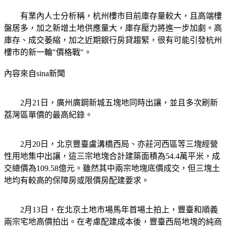
有業內人士分析稱，杭州樓市目前庫存量較大，且高端樓
盤居多，加之新增土地供應量大，庫存壓力將進一步加劇。高
庫存、成交萎縮，加之近期銀行房貸趨緊，很有可能引發杭州
樓市的新一輪"價格戰"。
內容來自sina新聞
2月21日，廣州廣鋼新城五塊地同時出讓，並且多次刷新
荔灣區單價的最高紀錄。
2月20日，北京豐臺盧溝橋西局、亦莊河西區等三塊經營
性用地集中出讓，這三宗地塊合計建築面積為54.4萬平米，成
交總價為109.58億元。雖然其中兩宗地塊底價成交，但三塊土
地均有較高的保障房或限價房配建要求。
2月13日，在北京土地市場馬年首場土拍上，豐臺和順義
兩宗宅地高價拍出。在考慮配建成本後，豐臺西局地塊的純商