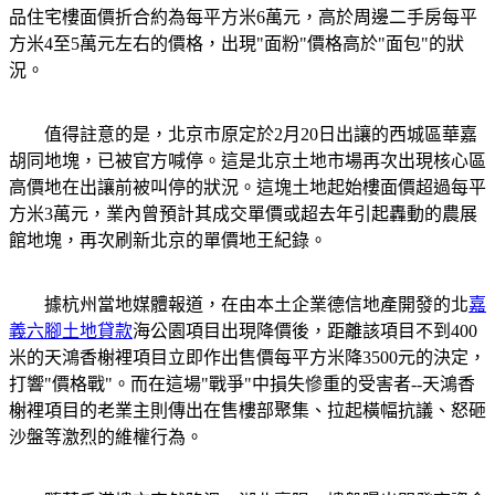
品住宅樓面價折合約為每平方米6萬元，高於周邊二手房每平
方米4至5萬元左右的價格，出現"面粉"價格高於"面包"的狀
況。
值得註意的是，北京市原定於2月20日出讓的西城區華嘉
胡同地塊，已被官方喊停。這是北京土地市場再次出現核心區
高價地在出讓前被叫停的狀況。這塊土地起始樓面價超過每平
方米3萬元，業內曾預計其成交單價或超去年引起轟動的農展
館地塊，再次刷新北京的單價地王紀錄。
據杭州當地媒體報道，在由本土企業德信地產開發的北
嘉
義六腳土地貸款
海公園項目出現降價後，距離該項目不到400
米的天鴻香榭裡項目立即作出售價每平方米降3500元的決定，
打響"價格戰"。而在這場"戰爭"中損失慘重的受害者--天鴻香
榭裡項目的老業主則傳出在售樓部聚集、拉起橫幅抗議、怒砸
沙盤等激烈的維權行為。