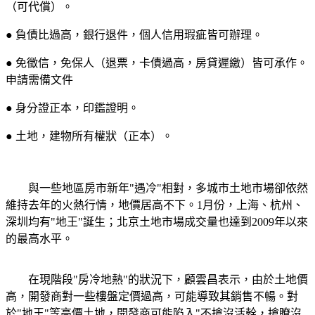
（可代償）。
● 負債比過高，銀行退件，個人信用瑕疵皆可辦理。
● 免徵信，免保人（退票，卡債過高，房貸遲繳）皆可承作。
申請需備文件
● 身分證正本，印鑑證明。
● 土地，建物所有權狀（正本）。
與一些地區房市新年"遇冷"相對，多城市土地市場卻依然
維持去年的火熱行情，地價居高不下。1月份，上海、杭州、
深圳均有"地王"誕生；北京土地市場成交量也達到2009年以來
的最高水平。
在現階段"房冷地熱"的狀況下，顧雲昌表示，由於土地價
高，開發商對一些樓盤定價過高，可能導致其銷售不暢。對
於"地王"等高價土地，開發商可能陷入"不搶沒活幹，搶瞭沒