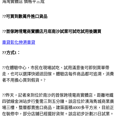
海淘實體店 價格平三成
?
?可買到數萬件進口貨品
?
?首傢跨境電商實體店月底南沙試業可試吃試用後購買
車貸彰化伸港車貸
??方式1：
??在體驗中心，市民在現場試吃、試用滿意後可即刻買單帶
走，也可以選擇快遞送回傢。體驗店每件商品都可追溯，消費
者不用擔心買到假貨。?
??昨天，記者來到位於南沙的首傢跨境電商實體店，距離地鐵
四號線金洲站步行隻需三到五分鐘。該店位於濱海雋城商業廣
場三樓，整層都賣進口商品，建築面積4000多平方米，目前正
在裝修中，部分店鋪已經擺好貨架。該店初步計劃25日試業。