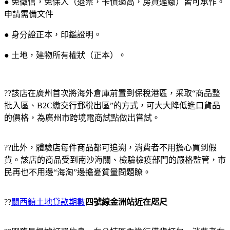
● 免徵信，免保人（退票，卡債過高，房貸遲繳）皆可承作。
申請需備文件
● 身分證正本，印鑑證明。
● 土地，建物所有權狀（正本）。
??該店在廣州首次將海外倉庫前置到保稅港區，采取“商品整
批入區、B2C繳交行郵稅出區”的方式，可大大降低進口貨品
的價格，為廣州市跨境電商試點做出嘗試。
??此外，體驗店每件商品都可追溯，消費者不用擔心買到假
貨。該店的商品受到南沙海關、檢驗檢疫部門的嚴格監管，市
民再也不用邊“海淘”邊擔憂質量問題瞭。
??
關西鎮土地貸款期數
四號線金洲站近在咫尺