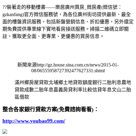
??
裝著走的移動樓書——樂居廣州買房_微房產(微信號：
gzkanfang)官方微信服務號，為各位廣州街坊提供最新、最全
面的樓盤資訊服務，包括新盤營銷信息、折扣優惠，另外還定
期免費提供專業線下實地看房接送服務。掃描二維碼立即關
註，獲取更全面、更專業、更優惠的買房信息。
新聞來源http://gz.house.sina.com.cn/news/2015-01-
08/06555958727392477627331.shtml
滿州鄉房屋貸款北埔鄉土地貸款額度銀行二胎利息農地
貸款成數二胎年息嘉義房貸利率比較信貸年息文山二胎
區借款
整合各家銀行貸款方案(免費諮詢看看)：
http://www.youbao99.com/