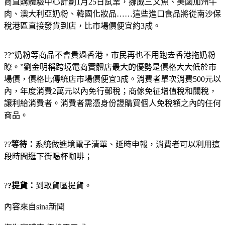
商直購體驗中心計劃1月25日試業，挪威三文魚、美國加州牛
肉、澳大利亞奶粉、韓國化妝品……這些進口食品將從南沙保
稅港區直接發貨到店，比市場價便宜約3成。
??“奶粉等商品不會貴過香港，市民再也不用跑去香港拖奶粉
瞭。”劉金明稱跨境電商實體店最大的優勢是價格大大低於市
場價，價格比傳統店市場價便宜3成。消費者單次消費500元以
內，年度消費2萬元以內免行郵稅；商傢免征增值稅和關稅，
讓利給消費者。消費者需憑身份證購買個人免稅額之內的任何
商品。
??
等待：
系統做進境電子清單、延時申報，消費者可以利用這
段時間逛下街喝杯咖啡；
?
?提貨：
到取貨區提貨。
內容來自sina新聞