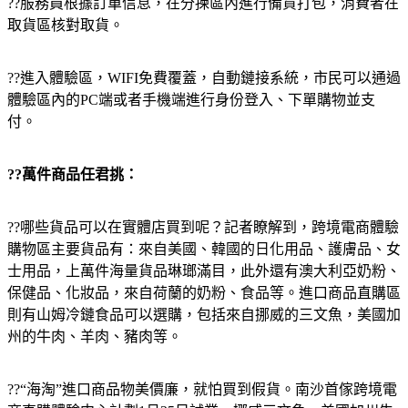
??服務員根據訂單信息，在分揀區內進行備貨打包，消費者在
取貨區核對取貨。
??進入體驗區，WIFI免費覆蓋，自動鏈接系統，市民可以通過
體驗區內的PC端或者手機端進行身份登入、下單購物並支
付。
??萬件商品任君挑：
??哪些貨品可以在實體店買到呢？記者瞭解到，跨境電商體驗
購物區主要貨品有：來自美國、韓國的日化用品、護膚品、女
士用品，上萬件海量貨品琳瑯滿目，此外還有澳大利亞奶粉、
保健品、化妝品，來自荷蘭的奶粉、食品等。進口商品直購區
則有山姆冷鏈食品可以選購，包括來自挪威的三文魚，美國加
州的牛肉、羊肉、豬肉等。
??“海淘”進口商品物美價廉，就怕買到假貨。南沙首傢跨境電