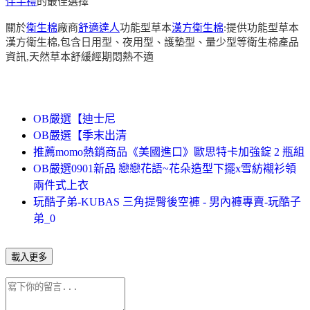
伴手禮
的最佳選擇
關於
衛生棉
廠商
舒適達人
功能型草本
漢方衛生棉
:提供功能型草本
漢方衛生棉,包含日用型、夜用型、護墊型、量少型等衛生棉產品
資訊,天然草本舒緩經期悶熱不適
OB嚴選【迪士尼
OB嚴選【季末出清
推薦momo熱銷商品《美國進口》歐思特卡加強錠 2 瓶組
OB嚴選0901新品 戀戀花語~花朵造型下擺x雪紡襯衫領
兩件式上衣
玩酷子弟-KUBAS 三角提臀後空褲 - 男內褲專賣-玩酷子
弟_0
載入更多