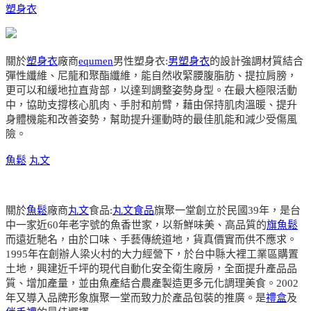
塑身衣
關於
塑身衣
廠商
equmen
男性塑身衣:
男塑身衣
的設計強調材質結合
彈性纖維、尼龍和聚酯纖維，能自然收緊腰腹脂肪、提拉肩膀，
更可以和緩地拉直背部，以達到調整姿勢身型。在最大極限活動
中，協助支撐核心肌肉、手肘和前臂，藉由保持肌肉溫暖、提升
身體機能和改善姿勢，幫助提升運動時的最佳肌能和減少受傷風
險。
魚鬆
丸文
關於
魚鬆
廠商
丸文
食品:
丸文食品
旗聚一堂創立於民國39年，是台
中一家近60年老字號的魚香世家，以新鮮味美、高品質的
旗魚鬆
而遠近馳名，由於口味、手藝傳統道地，貨真價實而供不應求。
1995年在創辦人梁火村的大力經營下，於台中縣大裡工業區購置
土地，興建近千坪的現代自動化安全衛生廠房，全面提升產品品
質、增加產量，並由魚產結合農產製造更多元化調理美食。2002
年又導入品牌形象旗聚一堂而致力於產品包裝的推廣。是
禮盒
及