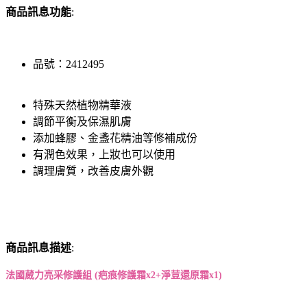
商品訊息功能
:
品號：2412495
特殊天然植物精華液
調節平衡及保濕肌膚
添加蜂膠、金盞花精油等修補成份
有潤色效果，上妝也可以使用
調理膚質，改善皮膚外觀
商品訊息描述
:
法國葳力亮采修護組 (
疤痕修護霜
x2+
淨荳還原霜
x1)