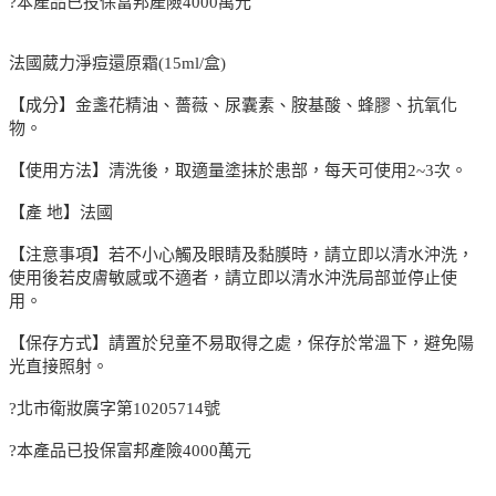
?本產品已投保富邦產險4000萬元
法國葳力淨痘還原霜(15ml/盒)
【成分】金盞花精油、薔薇、尿囊素、胺基酸、蜂膠、抗氧化
物。
【使用方法】清洗後，取適量塗抹於患部，每天可使用2~3次。
【產 地】法國
【注意事項】若不小心觸及眼睛及黏膜時，請立即以清水沖洗，
使用後若皮膚敏感或不適者，請立即以清水沖洗局部並停止使
用。
【保存方式】請置於兒童不易取得之處，保存於常溫下，避免陽
光直接照射。
?北市衛妝廣字第10205714號
?本產品已投保富邦產險4000萬元