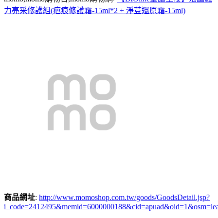
力亮采修護組(疤痕修護霜-15ml*2 + 淨荳還原霜-15ml)
商品網址
:
http://www.momoshop.com.tw/goods/GoodsDetail.jsp?
i_code=2412495&memid=6000000188&cid=apuad&oid=1&osm=le