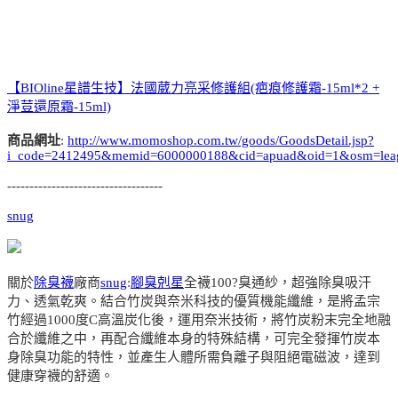
【BIOline星譜生技】法國葳力亮采修護組(疤痕修護霜-15ml*2 +
淨荳還原霜-15ml)
商品網址
:
http://www.momoshop.com.tw/goods/GoodsDetail.jsp?
i_code=2412495&memid=6000000188&cid=apuad&oid=1&osm=lea
-----------------------------------
snug
關於
除臭襪
廠商
snug
:
腳臭剋星
全襪100?臭通紗，超強除臭吸汗
力、透氣乾爽。結合竹炭與奈米科技的優質機能纖維，是將孟宗
竹經過1000度C高溫炭化後，運用奈米技術，將竹炭粉末完全地融
合於纖維之中，再配合纖維本身的特殊結構，可完全發揮竹炭本
身除臭功能的特性，並產生人體所需負離子與阻絕電磁波，達到
健康穿襪的舒適。