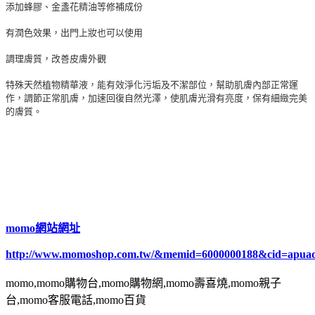
添加蜂膠、金盞花精油等修補成份
有潤色效果，出門上妝也可以使用
調理膚質，改善皮膚外觀
特殊天然植物精華液，能有效淨化污垢及不潔部位，幫助肌膚內部正常運
作，調節正常肌膚，加速回復自然光澤，使肌膚光滑有亮度，保有細緻完美
的膚質。
momo網站網址
http://www.momoshop.com.tw/&memid=6000000188&cid=apua
momo,momo購物台,momo購物網,momo壽喜燒,momo親子
台,momo客服電話,momo百貨