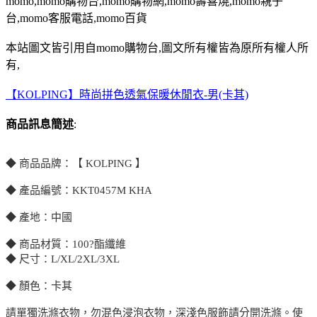
momo,momo購物台,momo購物網,momo壽喜燒,momo親子
台,momo客服電話,momo百貨
本站圖文皆引用自momo購物台,圖文所有權皆為原所有權人所
有,
【KOLPING】時尚拼色透氣保暖休閒衣-男(卡其)
商品訊息簡述
:
◆ 商品品牌：【 KOLPING 】
◆ 產品編號：KKT0457M KHA
◆ 產地：中國
◆ 商品材質：100?酯纖維
◆ 尺寸：L/XL/2XL/3XL
◆ 顏色：卡其
請單獨洗滌衣物，勿混色浸泡衣物，深淺色服飾請分開洗滌。使