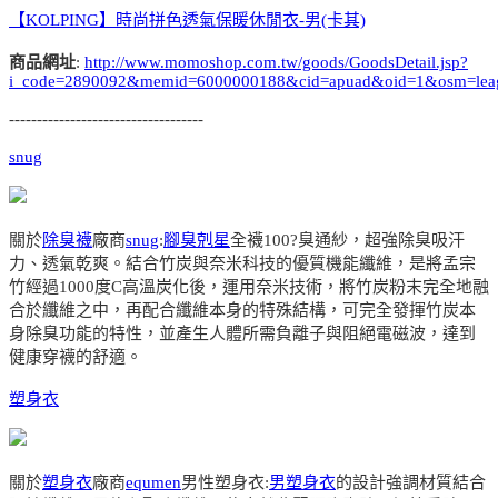
【KOLPING】時尚拼色透氣保暖休閒衣-男(卡其)
商品網址
:
http://www.momoshop.com.tw/goods/GoodsDetail.jsp?
i_code=2890092&memid=6000000188&cid=apuad&oid=1&osm=lea
-----------------------------------
snug
關於
除臭襪
廠商
snug
:
腳臭剋星
全襪100?臭通紗，超強除臭吸汗
力、透氣乾爽。結合竹炭與奈米科技的優質機能纖維，是將孟宗
竹經過1000度C高溫炭化後，運用奈米技術，將竹炭粉末完全地融
合於纖維之中，再配合纖維本身的特殊結構，可完全發揮竹炭本
身除臭功能的特性，並產生人體所需負離子與阻絕電磁波，達到
健康穿襪的舒適。
塑身衣
關於
塑身衣
廠商
equmen
男性塑身衣:
男塑身衣
的設計強調材質結合