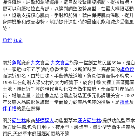
彈性纖維、尼龍和聚酯纖維，能自然收緊腰腹脂肪、提拉肩膀，
更可以和緩地拉直背部，以達到調整姿勢身型。在最大極限活動
中，協助支撐核心肌肉、手肘和前臂，藉由保持肌肉溫暖、提升
身體機能和改善姿勢，幫助提升運動時的最佳肌能和減少受傷風
險。
魚鬆
丸文
關於
魚鬆
廠商
丸文
食品:
丸文食品
旗聚一堂創立於民國39年，是台
中一家近60年老字號的魚香世家，以新鮮味美、高品質的
旗魚鬆
而遠近馳名，由於口味、手藝傳統道地，貨真價實而供不應求。
1995年在創辦人梁火村的大力經營下，於台中縣大裡工業區購置
土地，興建近千坪的現代自動化安全衛生廠房，全面提升產品品
質、增加產量，並由魚產結合農產製造更多元化調理美食。2002
年又導入品牌形象旗聚一堂而致力於產品包裝的推廣。是
禮盒
及
伴手禮
的最佳選擇
關於
衛生棉
廠商
舒適達人
功能型草本
漢方衛生棉
:提供功能型草本
漢方衛生棉,包含日用型、夜用型、護墊型、量少型等衛生棉產品
資訊,天然草本舒緩經期悶熱不適