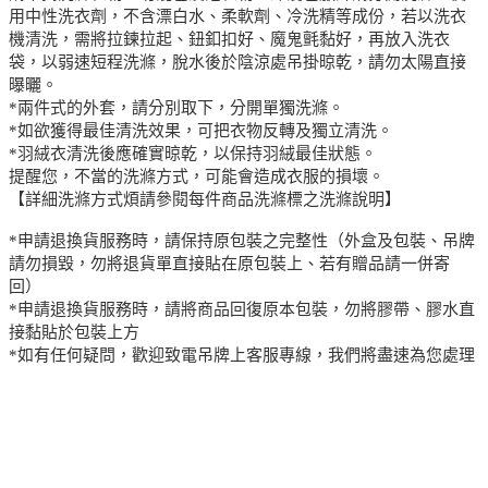
用中性洗衣劑，不含漂白水、柔軟劑、冷洗精等成份，若以洗衣
機清洗，需將拉鍊拉起、鈕釦扣好、魔鬼氈黏好，再放入洗衣
袋，以弱速短程洗滌，脫水後於陰涼處吊掛晾乾，請勿太陽直接
曝曬。
*兩件式的外套，請分別取下，分開單獨洗滌。
*如欲獲得最佳清洗效果，可把衣物反轉及獨立清洗。
*羽絨衣清洗後應確實晾乾，以保持羽絨最佳狀態。
提醒您，不當的洗滌方式，可能會造成衣服的損壞。
【詳細洗滌方式煩請參閱每件商品洗滌標之洗滌說明】
*申請退換貨服務時，請保持原包裝之完整性（外盒及包裝、吊牌
請勿損毀，勿將退貨單直接貼在原包裝上、若有贈品請一併寄
回）
*申請退換貨服務時，請將商品回復原本包裝，勿將膠帶、膠水直
接黏貼於包裝上方
*如有任何疑問，歡迎致電吊牌上客服專線，我們將盡速為您處理