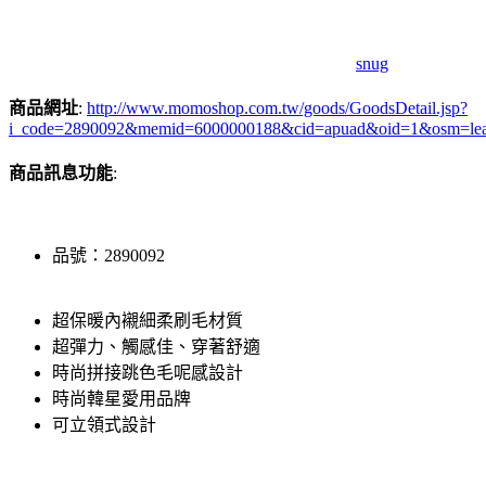
snug
商品網址
:
http://www.momoshop.com.tw/goods/GoodsDetail.jsp?
i_code=2890092&memid=6000000188&cid=apuad&oid=1&osm=le
商品訊息功能
:
品號：2890092
超保暖內襯細柔刷毛材質
超彈力、觸感佳、穿著舒適
時尚拼接跳色毛呢感設計
時尚韓星愛用品牌
可立領式設計