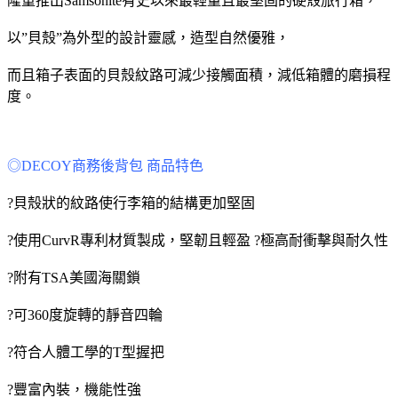
隆重推出Samsonite有史以來最輕量且最堅固的硬殼旅行箱，
以”貝殼”為外型的設計靈感，造型自然優雅，
而且箱子表面的貝殼紋路可減少接觸面積，減低箱體的磨損程
度。
◎DECOY商務後背包 商品特色
?貝殼狀的紋路使行李箱的結構更加堅固
?使用CurvR專利材質製成，堅韌且輕盈 ?極高耐衝擊與耐久性
?附有TSA美國海關鎖
?可360度旋轉的靜音四輪
?符合人體工學的T型握把
?豐富內裝，機能性強