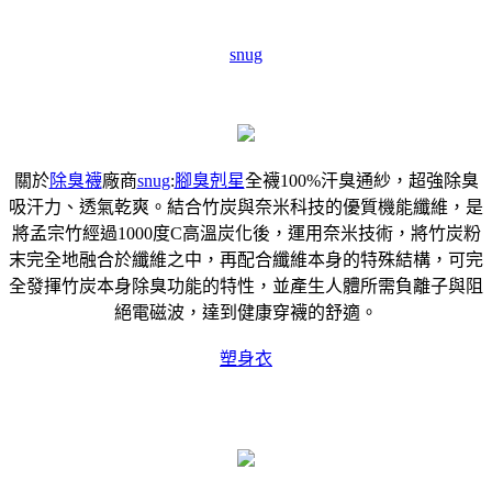
snug
關於
除臭襪
廠商
snug
:
腳臭剋星
全襪100%汗臭通紗，超強除臭
吸汗力、透氣乾爽。結合竹炭與奈米科技的優質機能纖維，是
將孟宗竹經過1000度C高溫炭化後，運用奈米技術，將竹炭粉
末完全地融合於纖維之中，再配合纖維本身的特殊結構，可完
全發揮竹炭本身除臭功能的特性，並產生人體所需負離子與阻
絕電磁波，達到健康穿襪的舒適。
塑身衣