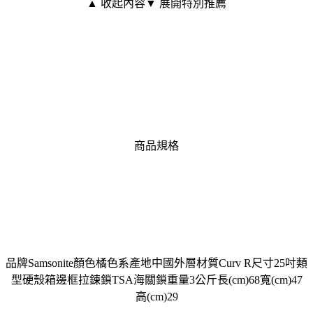
▲ 收起內容
▼ 展開特別推薦
商品規格
品牌Samsonite顏色橘色系產地中國外層材質Curv R尺寸25吋類
型硬殼箱邊框拉鍊鎖TSA海關鎖重量3公斤長(cm)68寬(cm)47
高(cm)29