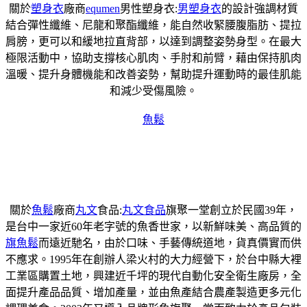
關於
塑身衣
廠商
equmen
男性塑身衣:
男塑身衣
的設計強調材質
結合彈性纖維、尼龍和聚酯纖維，能自然收緊腰腹脂肪、提拉
肩膀，更可以和緩地拉直背部，以達到調整姿勢身型。在最大
極限活動中，協助支撐核心肌肉、手肘和前臂，藉由保持肌肉
溫暖、提升身體機能和改善姿勢，幫助提升運動時的最佳肌能
和減少受傷風險。
魚鬆
關於
魚鬆
廠商
丸文
食品:
丸文食品
旗聚一堂創立於民國39年，
是台中一家近60年老字號的魚香世家，以新鮮味美、高品質的
旗魚鬆
而遠近馳名，由於口味、手藝傳統道地，貨真價實而供
不應求。1995年在創辦人梁火村的大力經營下，於台中縣大裡
工業區購置土地，興建近千坪的現代自動化安全衛生廠房，全
面提升產品品質、增加產量，並由魚產結合農產製造更多元化