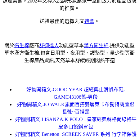
調理美食。2002年又導入品牌形象旗聚一堂而致力於產品包裝
的推廣。
送禮最佳的選擇丸文
禮盒
。
關於
衛生棉
廠商
舒適達人
功能型草本
漢方衛生棉
:提供功能型
草本漢方衛生棉,包含日用型、夜用型、護墊型、量少型等衛
生棉產品資訊,天然草本舒緩經期悶熱不適
好物開箱文-GOOD YEAR 超經典止滑帆布鞋-
GAMC43106藍-男段
好物開箱文-JO WALK素面百搭雙層萊卡布獨特葫蘆跟
長靴~百搭黑
好物開箱文-LISANZA.K POLO - 皇家經典蘇格蘭綠格牛
皮多口袋斜背包
好物開箱文-Benetton -SCREEN SAVER 系列-行李箱保護