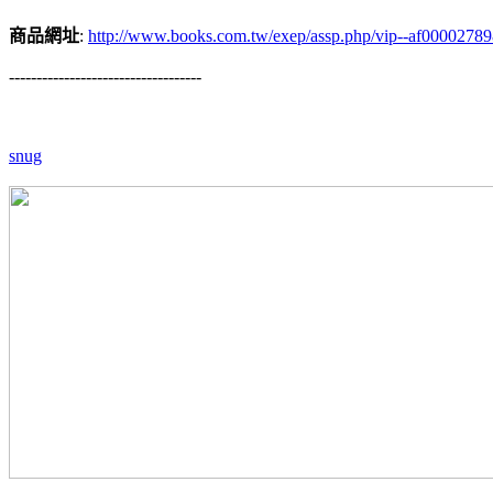
商品網址
:
http://www.books.com.tw/exep/assp.php/vip--af0000278
-----------------------------------
snug