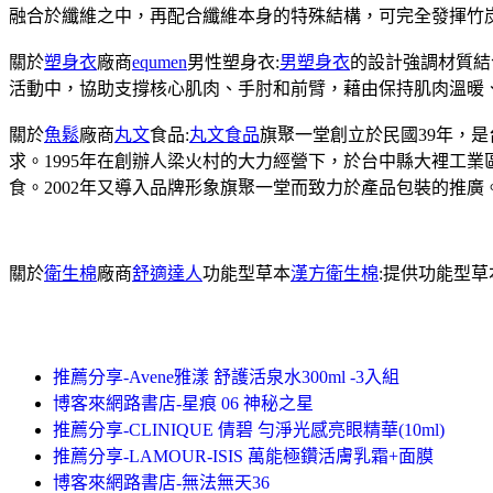
融合於纖維之中，再配合纖維本身的特殊結構，可完全發揮竹
關於
塑身衣
廠商
equmen
男性塑身衣:
男塑身衣
的設計強調材質結
活動中，協助支撐核心肌肉、手肘和前臂，藉由保持肌肉溫暖
關於
魚鬆
廠商
丸文
食品:
丸文食品
旗聚一堂創立於民國39年，
求。1995年在創辦人梁火村的大力經營下，於台中縣大裡工
食。2002年又導入品牌形象旗聚一堂而致力於產品包裝的推廣
關於
衛生棉
廠商
舒適達人
功能型草本
漢方衛生棉
:提供功能型
推薦分享-Avene雅漾 舒護活泉水300ml -3入組
博客來網路書店-星痕 06 神秘之星
推薦分享-CLINIQUE 倩碧 勻淨光感亮眼精華(10ml)
推薦分享-LAMOUR-ISIS 萬能極鑽活膚乳霜+面膜
博客來網路書店-無法無天36