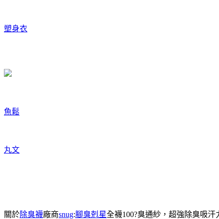
塑身衣
魚鬆
丸文
關於
除臭襪
廠商
snug
:
腳臭剋星
全襪100?臭通紗，超強除臭吸