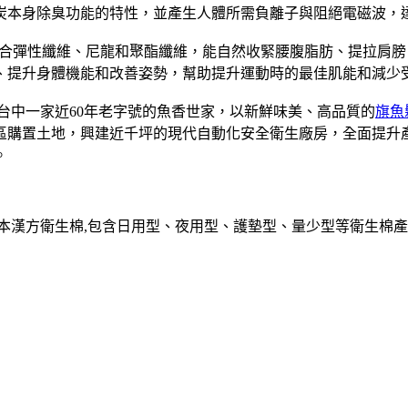
炭本身除臭功能的特性，並產生人體所需負離子與阻絕電磁波，
合彈性纖維、尼龍和聚酯纖維，能自然收緊腰腹脂肪、提拉肩膀
、提升身體機能和改善姿勢，幫助提升運動時的最佳肌能和減少
是台中一家近60年老字號的魚香世家，以新鮮味美、高品質的
旗魚
業區購置土地，興建近千坪的現代自動化安全衛生廠房，全面提
。
草本漢方衛生棉,包含日用型、夜用型、護墊型、量少型等衛生棉產