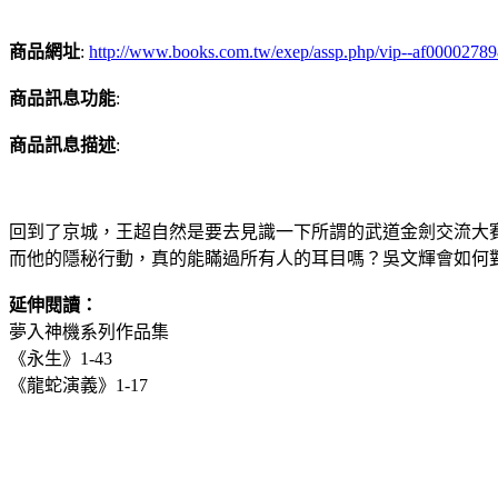
商品網址
:
http://www.books.com.tw/exep/assp.php/vip--af0000278
商品訊息功能
:
商品訊息描述
:
回到了京城，王超自然是要去見識一下所謂的武道金劍交流大
而他的隱秘行動，真的能瞞過所有人的耳目嗎？吳文輝會如何
延伸閱讀：
夢入神機系列作品集
《永生》1-43
《龍蛇演義》1-17