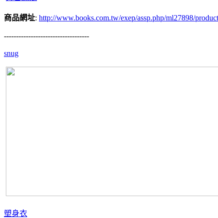
商品網址
:
http://www.books.com.tw/exep/assp.php/ml27898/produc
-----------------------------------
snug
塑身衣