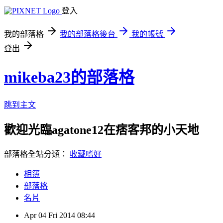
登入
我的部落格
我的部落格後台
我的帳號
登出
mikeba23的部落格
跳到主文
歡迎光臨agatone12在痞客邦的小天地
部落格全站分類：
收藏嗜好
相簿
部落格
名片
Apr
04
Fri
2014
08:44