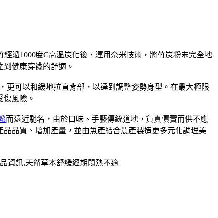
經過1000度C高溫炭化後，運用奈米技術，將竹炭粉末完全地
達到健康穿襪的舒適。
，更可以和緩地拉直背部，以達到調整姿勢身型。在最大極限
受傷風險。
鬆
而遠近馳名，由於口味、手藝傳統道地，貨真價實而供不應
升產品品質、增加產量，並由魚產結合農產製造更多元化調理美
品資訊,天然草本舒緩經期悶熱不適