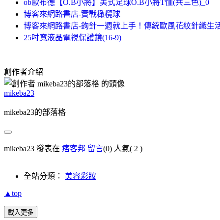
ob歐布德【O.B小將】美式足球O.B小將T恤(共三色)_0
博客來網路書店-實戰橄欖球
博客來網路書店-鉤針一週就上手！傳統歐風花紋針織生
25吋寬液晶電視保護鏡(16-9)
創作者介紹
mikeba23
mikeba23的部落格
mikeba23 發表在
痞客邦
留言
(0)
人氣(
2
)
全站分類：
美容彩妝
▲top
載入更多