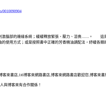
ts/0010090904
激腦部的邊緣系統；緩緩釋放緊張、壓力、沮喪……。 這是
油的使用方式；或是按照書中正確的芳香精油調配法，紓緩各類
13,博客來書店,1i6博客來網路書店,博客來網路書店歡迎您,博客來書局
用人與博客來有合作關係！