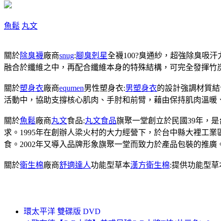
魚鬆
丸文
關於
除臭襪
廠商
snug
:
腳臭剋星
全襪100?臭通紗，超強除臭吸
融合於纖維之中，再配合纖維本身的特殊結構，可完全發揮竹
關於
塑身衣
廠商
equmen
男性塑身衣:
男塑身衣
的設計強調材質結
活動中，協助支撐核心肌肉、手肘和前臂，藉由保持肌肉溫暖
關於
魚鬆
廠商
丸文
食品:
丸文食品
旗聚一堂創立於民國39年，
求。1995年在創辦人梁火村的大力經營下，於台中縣大裡工
食。2002年又導入品牌形象旗聚一堂而致力於產品包裝的推廣
關於
衛生棉
廠商
舒適達人
功能型草本
漢方衛生棉
:提供功能型
環太平洋 雙碟版 DVD