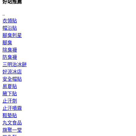
好站推薦
..
衣領貼
帽沿貼
腳臭剋星
腳臭
除臭襪
防臭襪
三明治冰餅
好涼冰店
安全帽貼
易夏貼
腋下貼
止汗劑
止汗噴霧
鞋墊貼
丸文食品
旗聚一堂