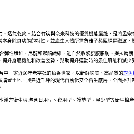
汗力、透氣乾爽。結合竹炭與奈米科技的優質機能纖維，是將孟宗竹
炭本身除臭功能的特性，並產生人體所需負離子與阻絕電磁波，
合彈性纖維、尼龍和聚酯纖維，能自然收緊腰腹脂肪、提拉肩膀
、提升身體機能和改善姿勢，幫助提升運動時的最佳肌能和減少
是台中一家近60年老字號的魚香世家，以新鮮味美、高品質的
旗魚
業區購置土地，興建近千坪的現代自動化安全衛生廠房，全面提
。
草本漢方衛生棉,包含日用型、夜用型、護墊型、量少型等衛生棉產